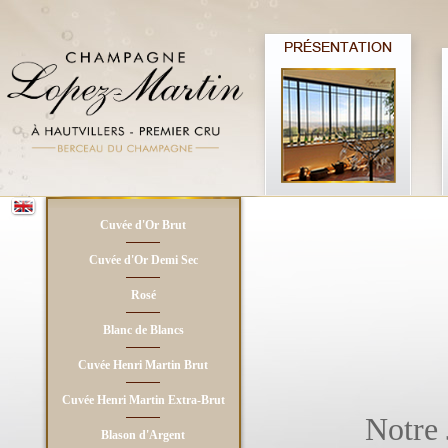
Cuvée d'Or Brut
Cuvée d'Or Demi Sec
Rosé
Blanc de Blancs
Cuvée Henri Martin Brut
Cuvée Henri Martin Extra-Brut
Notre
Blason d'Argent