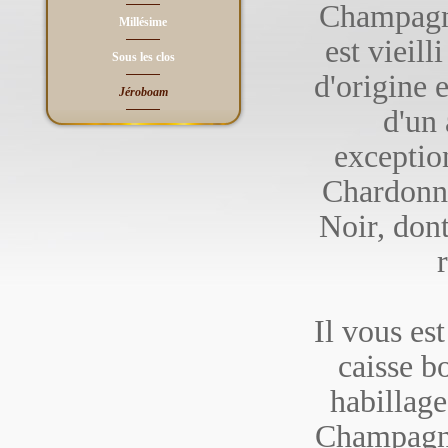
Champagn
Millésime
est vieill
Sous les clos
d'origine e
Jéroboam
d'un
exceptio
Chardonn
Noir, don
Il vous es
caisse b
habillage
Champagn